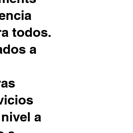
encia
ra todos.
ados a
ras
vicios
nivel a