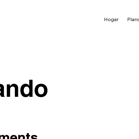
Hogar
Plan
ando
tments