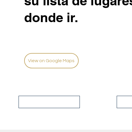
su lista de lugare
donde ir.
View on Google Maps
Contáctenos
Tou